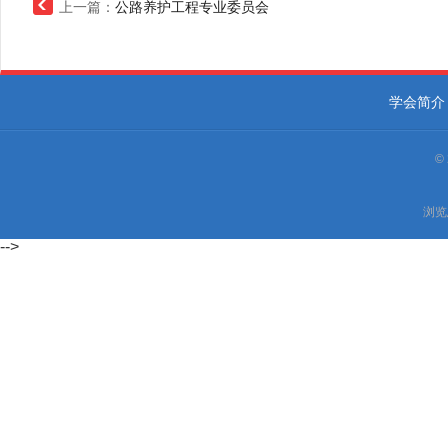
上一篇：
公路养护工程专业委员会
学会简介
©
浏览
-->