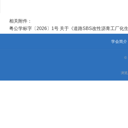
相关附件：
粤公学标字〔2026〕1号 关于《道路SBS改性沥青工厂
学会简介
©
浏览